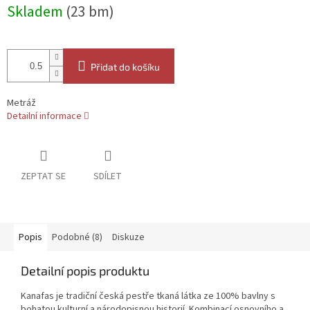
Měrná
Skladem
(23 bm)
cena:
Přidat do košíku
Metráž
Detailní informace
ZEPTAT SE
SDÍLET
Popis
Podobné (8)
Diskuze
Detailní popis produktu
Kanafas je tradiční česká pestře tkaná látka ze 100% bavlny s
bohatou kulturní a národopisnou historií. Kombinací osnovního a