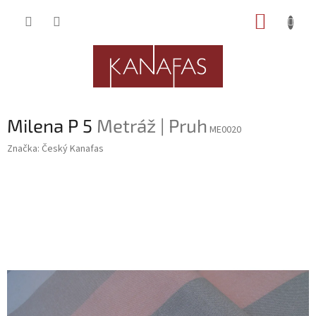
Přejít
NÁKUP
na
obsah
KOŠÍK
Milena P 5
Metráž | Pruh
ME0020
Značka:
Český Kanafas