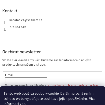
á
p
a
Kontakt
t
kanafas.cz
@
seznam.cz
í
774 443 439
Odebírat newsletter
Vložte svůj e-mail a my vám budeme zasílat informace o nových
produktech na našem e-shopu.
E-mail
Vložením e-mailu souhlasíte s
podmínkami ochrany osobních údajů
Tento web používá soubory cookie. Dalším procházením
PŘIHLÁSIT SE
tohoto webu vyjadřujete souhlas s jejich používáním.. Více
informací
zde
.