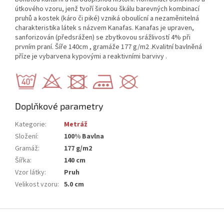
útkového vzoru, jenž tvoří širokou škálu barevných kombinací
pruhů a kostek (káro či piké) vzniká oboulícní a nezaměnitelná
charakteristika látek s názvem Kanafas. Kanafas je upraven,
sanforizován (předsrážen) se zbytkovou srážlivostí 4% při
prvním praní. Šíře 140cm , gramáže 177 g/m2 .Kvalitní bavlněná
příze je vybarvena kypovými a reaktivními barvivy .
Doplňkové parametry
Kategorie
:
Metráž
Složení
:
100% Bavlna
Gramáž
:
177 g/m2
Šířka
:
140 cm
Vzor látky
:
Pruh
Velikost vzoru
:
5.0 cm
Z