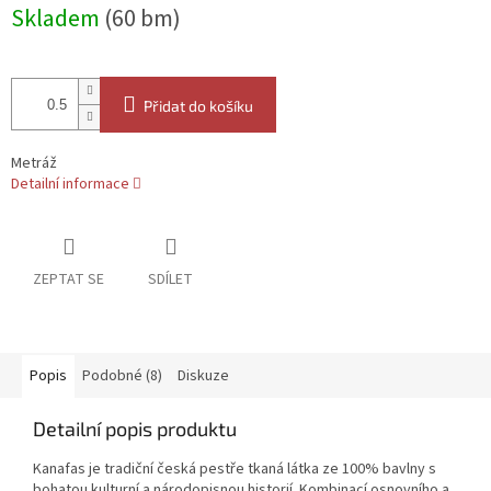
Měrná
Skladem
(60 bm)
cena:
Přidat do košíku
Metráž
Detailní informace
ZEPTAT SE
SDÍLET
Popis
Podobné (8)
Diskuze
Detailní popis produktu
Kanafas je tradiční česká pestře tkaná látka ze 100% bavlny s
bohatou kulturní a národopisnou historií. Kombinací osnovního a