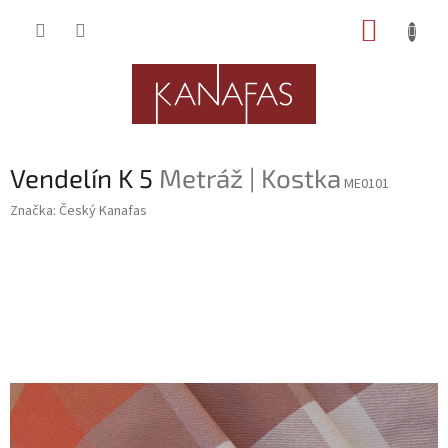
Přejít
NÁKUP
na
obsah
KOŠÍK
Vendelín K 5
Metráž | Kostka
ME0101
Značka:
Český Kanafas