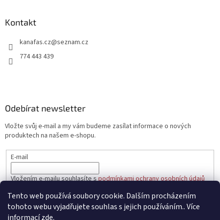
á
p
a
Kontakt
t
kanafas.cz
@
seznam.cz
í
774 443 439
Odebírat newsletter
Vložte svůj e-mail a my vám budeme zasílat informace o nových
produktech na našem e-shopu.
E-mail
Vložením e-mailu souhlasíte s
podmínkami ochrany osobních údajů
Tento web používá soubory cookie. Dalším procházením
PŘIHLÁSIT SE
tohoto webu vyjadřujete souhlas s jejich používáním.. Více
informací
zde
.