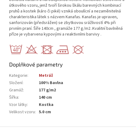
útkového vzoru, jenž tvoří širokou škálu barevných kombinací
pruhů a kostek (káro či piké) vzniká oboulícní a nezaměnitelná
charakteristika látek s názvem Kanafas. Kanafas je upraven,
sanforizován (předsrážen) se zbytkovou srážlivostí 4% při
prvním praní. Šíře 140cm , gramáže 177 g/m2 .Kvalitní bavlněná
příze je vybarvena kypovými a reaktivními barvivy .
Doplňkové parametry
Kategorie
:
Metráž
Složení
:
100% Bavlna
Gramáž
:
177 g/m2
Šířka
:
140 cm
Vzor látky
:
Kostka
Velikost vzoru
:
5.0 cm
Z