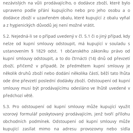
nezávislých na vůli prodávajícího, o dodávce zboží, které bylo
upraveno podle přání kupujícího nebo pro jeho osobu a o
dodávce zboží v uzavřeném obalu, které kupující z obalu vyňal
a z hygienických důvodů jej není možné vrátit.
5.2. Nejedná-li se o případ uvedený v čl. 5.1 či o jiný případ, kdy
nelze od kupní smlouvy odstoupit, má kupující v souladu s
ustanovením § 1829 odst. 1 občanského zákoníku právo od
kupní smlouvy odstoupit, a to do čtrnácti (14) dnů od převzetí
zboží, přičemž v případě, že předmětem kupní smlouvy je
několik druhů zboží nebo dodání několika částí, běží tato lhůta
ode dne převzetí poslední dodávky zboží. Odstoupení od kupní
smlouvy musí být prodávajícímu odesláno ve lhůtě uvedené v
předchozí větě.
5.3. Pro odstoupení od kupní smlouvy může kupující využit
vzorový formulář poskytovaný prodávajícím, jenž tvoří přílohu
obchodních podmínek. Odstoupení od kupní smlouvy může
kupující zasílat mimo na adresu provozovny nebo sídla