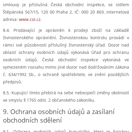
smlouvy je příslušná Česká obchodní inspekce, se sídlem
Štěpánská 567/15, 120 00 Praha 2, IČ: 000 20 869, internetová
adresa:
www.coi.cz
.
8.4. Prodávající je
oprávněn k prodeji zboží na základě
živnostenského oprávnění. Živnostenskou kontrolu provádí v
rámci své působnosti příslušný živnostenský úřad. Dozor nad
oblastí ochrany osobních údajů vykonává Úřad pro ochranu
osobních údajů. Česká obchodní inspekce vykonává ve
vymezeném rozsahu mimo jiné dozor nad dodržováním zákona
č. 634/1992 Sb., o ochraně spotřebitele, ve znění pozdějších
předpisů.
8.5. Kupující tímto
přebírá na sebe nebezpečí změny okolností
ve smyslu § 1765 odst. 2 občanského zákoníku.
9. Ochrana osobních údajů a zasílaní
obchodních sdělení
9.1. Ochrana osobních údajů kupujícího, který je fyzickou