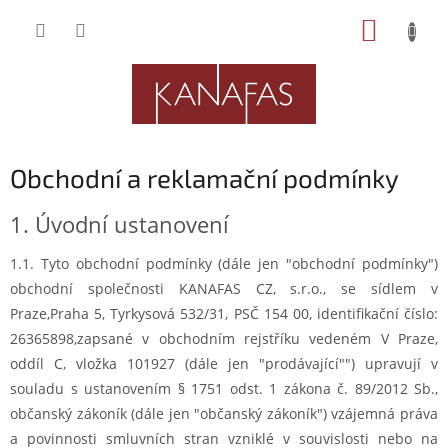
Přejít
NÁKUP
na
obsah
KOŠÍK
Obchodní a reklamační podmínky
1. Úvodní ustanovení
1.1.
Tyto obchodní
podmínky (dále jen "obchodní podmínky")
obchodní společnosti KANAFAS CZ, s.r.o., se sídlem v
Praze,
Praha 5, Tyrkysová 532/31, PSČ 154 00,
identifikační číslo:
26365898,
zapsané v obchodním rejstříku vedeném V Praze,
oddíl C, vložka 101927 (dále jen "prodávající"") upravují v
souladu s ustanovením § 1751 odst. 1 zákona č. 89/2012 Sb.,
občanský zákoník (dále jen "občanský zákoník") vzájemná práva
a povinnosti smluvních stran vzniklé v souvislosti nebo na