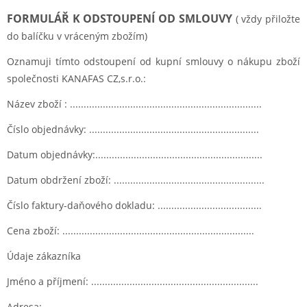
FORMULÁŘ K ODSTOUPENÍ OD SMLOUVY
( vždy přiložte
do balíčku v vráceným zbožím)
Oznamuji tímto odstoupení od kupní smlouvy o nákupu zboží
společnosti KANAFAS CZ,s.r.o.:
Název zboží : ......................................................................
Číslo objednávky: ..............................................................
Datum objednávky:.............................................................
Datum obdržení zboží: .......................................................
Číslo faktury-daňového dokladu: ......................................
Cena zboží: ......................................................................
Údaje zákazníka
Jméno a příjmení: .............................................................
Adresa: ............................................................................