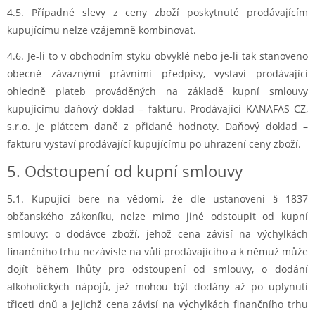
4.5. Případné slevy z ceny zboží poskytnuté prodávajícím
kupujícímu nelze vzájemně kombinovat.
4.6. Je-li to v obchodním styku obvyklé nebo je-li tak stanoveno
obecně závaznými právními předpisy, vystaví prodávající
ohledně plateb prováděných na základě kupní smlouvy
kupujícímu daňový doklad – fakturu. Prodávající KANAFAS CZ,
s.r.o. je plátcem daně z přidané hodnoty. Daňový doklad –
fakturu vystaví prodávající kupujícímu po uhrazení ceny zboží.
5. Odstoupení od kupní smlouvy
5.1. Kupující bere na vědomí, že dle ustanovení § 1837
občanského zákoníku, nelze mimo jiné odstoupit od kupní
smlouvy: o dodávce zboží, jehož cena závisí na výchylkách
finančního trhu nezávisle na vůli prodávajícího a k němuž může
dojít během lhůty pro odstoupení od smlouvy, o dodání
alkoholických nápojů, jež mohou být dodány až po uplynutí
třiceti dnů a jejichž cena závisí na výchylkách finančního trhu