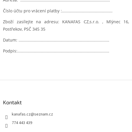
Číslo účtu pro vrácení platby :...........................................
Zboží zasílejte na adresu: KANAFAS CZ,s.r.o. , Mlýnec 16,
Postřekov, PSČ 345 35
Datum: .............................................................................
Podpis:..............................................................................
Z
á
p
a
Kontakt
t
kanafas.cz
@
seznam.cz
í
774 443 439