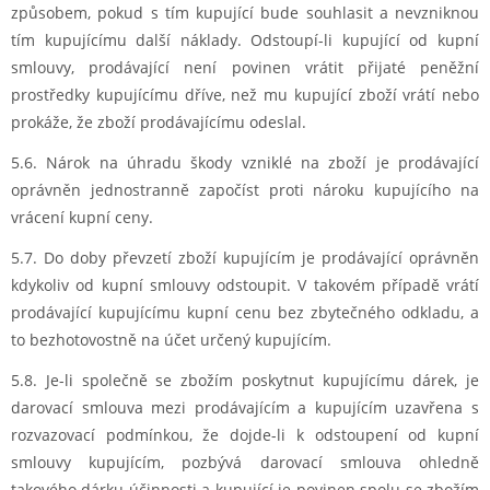
způsobem, pokud s tím kupující bude souhlasit a nevzniknou
tím kupujícímu další náklady. Odstoupí-li kupující od kupní
smlouvy, prodávající není povinen vrátit přijaté peněžní
prostředky kupujícímu dříve, než mu kupující zboží vrátí nebo
prokáže, že zboží prodávajícímu odeslal.
5.6. Nárok na úhradu škody vzniklé na zboží je prodávající
oprávněn jednostranně započíst proti nároku kupujícího na
vrácení kupní ceny.
5.7. Do doby převzetí zboží kupujícím je prodávající oprávněn
kdykoliv od kupní smlouvy odstoupit. V takovém případě vrátí
prodávající kupujícímu kupní cenu bez zbytečného odkladu, a
to bezhotovostně na účet určený kupujícím.
5.8. Je-li společně se zbožím poskytnut kupujícímu dárek, je
darovací smlouva mezi prodávajícím a kupujícím uzavřena s
rozvazovací podmínkou, že dojde-li k odstoupení od kupní
smlouvy kupujícím, pozbývá darovací smlouva ohledně
takového dárku účinnosti a kupující je povinen spolu se zbožím