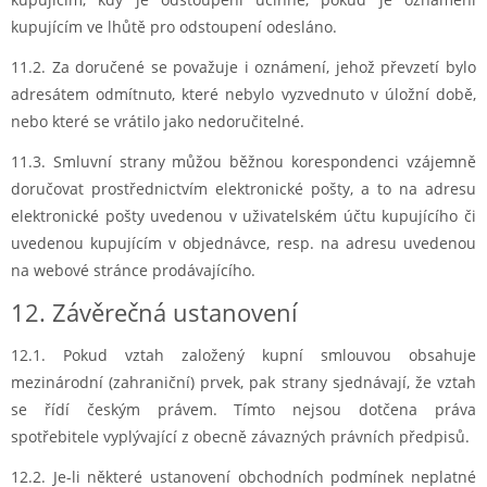
kupujícím ve lhůtě pro odstoupení odesláno.
11.2. Za doručené se považuje i oznámení, jehož převzetí bylo
adresátem odmítnuto, které nebylo vyzvednuto v úložní době,
nebo které se vrátilo jako nedoručitelné.
11.3. Smluvní strany můžou běžnou korespondenci vzájemně
doručovat prostřednictvím elektronické pošty, a to na adresu
elektronické pošty uvedenou v uživatelském účtu kupujícího či
uvedenou kupujícím v objednávce, resp. na adresu uvedenou
na webové stránce prodávajícího.
12. Závěrečná ustanovení
12.1. Pokud vztah založený kupní smlouvou obsahuje
mezinárodní (zahraniční) prvek, pak strany sjednávají, že vztah
se řídí českým právem. Tímto nejsou dotčena práva
spotřebitele vyplývající z obecně závazných právních předpisů.
12.2. Je-li některé ustanovení obchodních podmínek neplatné