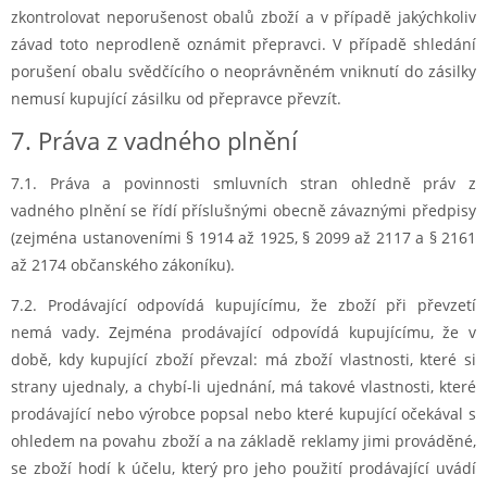
zkontrolovat neporušenost obalů zboží a v případě jakýchkoliv
závad toto neprodleně oznámit přepravci. V případě shledání
porušení obalu svědčícího o neoprávněném vniknutí do zásilky
nemusí kupující zásilku od přepravce převzít.
7. Práva z vadného plnění
7.1. Práva a povinnosti smluvních stran ohledně práv z
vadného plnění se řídí příslušnými obecně závaznými předpisy
(zejména ustanoveními § 1914 až 1925, § 2099 až 2117 a § 2161
až 2174 občanského zákoníku).
7.2. Prodávající odpovídá kupujícímu, že zboží při převzetí
nemá vady. Zejména prodávající odpovídá kupujícímu, že v
době, kdy kupující zboží převzal: má zboží vlastnosti, které si
strany ujednaly, a chybí-li ujednání, má takové vlastnosti, které
prodávající nebo výrobce popsal nebo které kupující očekával s
ohledem na povahu zboží a na základě reklamy jimi prováděné,
se zboží hodí k účelu, který pro jeho použití prodávající uvádí