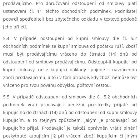
prodávajícího. Pro doručování odstoupení od smlouvy platí
ustanovení čl. 11 těchto obchodních podmínek. Podnikatel
potvrdí spotřebiteli bez zbytečného odkladu v textové podobě
jeho přijetí.
5.4. V případě odstoupení od kupní smlouvy dle čl. 5.2
obchodních podmínek se kupní smlouva od počátku ruší. Zboží
musí být prodávajícímu vráceno do čtrnácti (14) dnů od
odstoupení od smlouvy prodávajícímu. Odstoupí-li kupující od
kupní smlouvy, nese kupující náklady spojené s navrácením
zboží prodávajícímu, a to i v tom případě, kdy zboží nemůže být
vráceno pro svou povahu obvyklou poštovní cestou.
5.5. V případě odstoupení od smlouvy dle čl. 5.2 obchodních
podmínek vrátí prodávající peněžní prostředky přijaté od
kupujícího do čtrnácti (14) dnů od odstoupení od kupní smlouvy
kupujícím, a to stejným způsobem, jakým je prodávající od
kupujícího přijal. Prodávající je taktéž oprávněn vrátit plnění
poskytnuté kupujícím již při vrácení zboží kupujícím či jiným