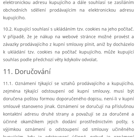
elektronickou adresu kupujícího a dále souhlasí se zasíláním
obchodních sdělení prodávajícím na elektronickou adresu
kupujícího.
10.2. Kupující souhlasí s ukládáním tzv. cookies na jeho počítač.
V případě, že je nákup na webové stránce možné provést a
závazky prodávajícího z kupní smlouvy plnit, aniž by docházelo
k ukládání tzv. cookies na počítač kupujícího, může kupující
souhlas podle předchozí věty kdykoliv odvolat.
11. Doručování
11.1. Oznámení týkající se vztahů prodávajícího a kupujícího,
zejména týkající odstoupení od kupní smlouvy, musí být
doručena poštou formou doporučeného dopisu, není-li v kupní
smlouvě stanoveno jinak. Oznámení se doručují na příslušnou
kontaktní adresu druhé strany a považují se za doručené a
účinné okamžikem jejich dodání prostřednictvím pošty, s
výjimkou oznámení o odstoupení od smlouvy učiněného
kupujícím, kdy je odstoupení účinné, pokud je oznámení