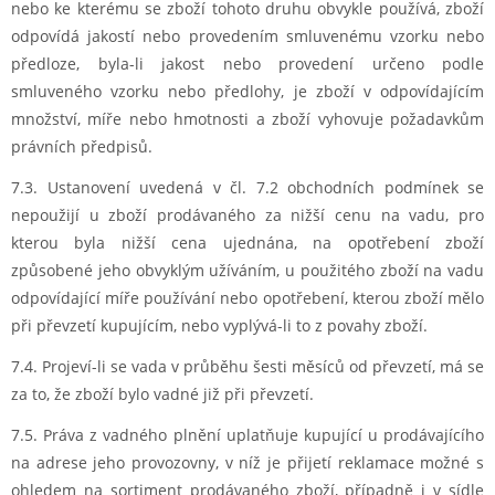
nebo ke kterému se zboží tohoto druhu obvykle používá, zboží
odpovídá jakostí nebo provedením smluvenému vzorku nebo
předloze, byla-li jakost nebo provedení určeno podle
smluveného vzorku nebo předlohy, je zboží v odpovídajícím
množství, míře nebo hmotnosti a zboží vyhovuje požadavkům
právních předpisů.
7.3. Ustanovení uvedená v čl. 7.2 obchodních podmínek se
nepoužijí u zboží prodávaného za nižší cenu na vadu, pro
kterou byla nižší cena ujednána, na opotřebení zboží
způsobené jeho obvyklým užíváním, u použitého zboží na vadu
odpovídající míře používání nebo opotřebení, kterou zboží mělo
při převzetí kupujícím, nebo vyplývá-li to z povahy zboží.
7.4. Projeví-li se vada v průběhu šesti měsíců od převzetí, má se
za to, že zboží bylo vadné již při převzetí.
7.5. Práva z vadného plnění uplatňuje kupující u prodávajícího
na adrese jeho provozovny, v níž je přijetí reklamace možné s
ohledem na sortiment prodávaného zboží, případně i v sídle