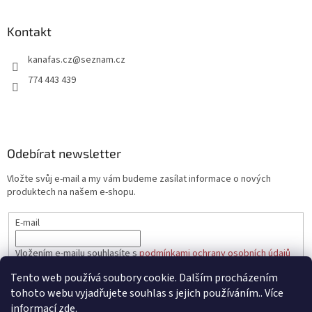
á
p
a
Kontakt
t
kanafas.cz
@
seznam.cz
í
774 443 439
Odebírat newsletter
Vložte svůj e-mail a my vám budeme zasílat informace o nových
produktech na našem e-shopu.
E-mail
Vložením e-mailu souhlasíte s
podmínkami ochrany osobních údajů
Tento web používá soubory cookie. Dalším procházením
PŘIHLÁSIT SE
tohoto webu vyjadřujete souhlas s jejich používáním.. Více
informací
zde
.