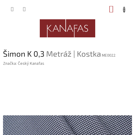
Přejít
NÁKUP
na
obsah
KOŠÍK
Šimon K 0,3
Metráž | Kostka
ME0022
Značka:
Český Kanafas