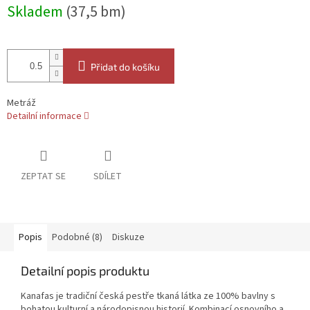
Měrná
Skladem
(37,5 bm)
cena:
Přidat do košíku
Metráž
Detailní informace
ZEPTAT SE
SDÍLET
Popis
Podobné (8)
Diskuze
Detailní popis produktu
Kanafas je tradiční česká pestře tkaná látka ze 100% bavlny s
bohatou kulturní a národopisnou historií. Kombinací osnovního a