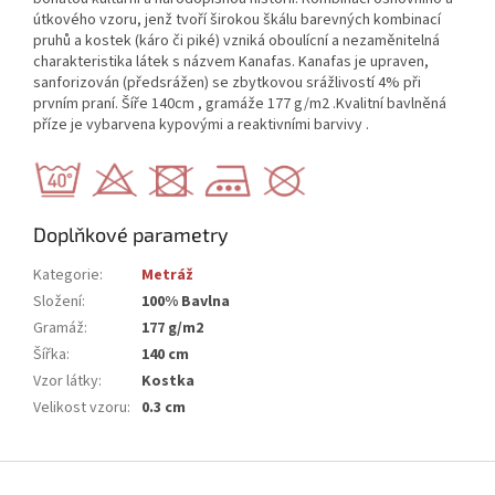
útkového vzoru, jenž tvoří širokou škálu barevných kombinací
pruhů a kostek (káro či piké) vzniká oboulícní a nezaměnitelná
charakteristika látek s názvem Kanafas. Kanafas je upraven,
sanforizován (předsrážen) se zbytkovou srážlivostí 4% při
prvním praní. Šíře 140cm , gramáže 177 g/m2 .Kvalitní bavlněná
příze je vybarvena kypovými a reaktivními barvivy .
Doplňkové parametry
Kategorie
:
Metráž
Složení
:
100% Bavlna
Gramáž
:
177 g/m2
Šířka
:
140 cm
Vzor látky
:
Kostka
Velikost vzoru
:
0.3 cm
Z