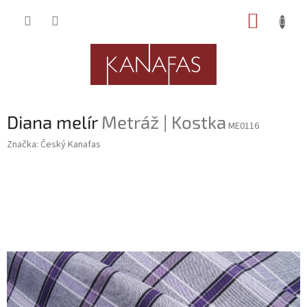
Přejít
NÁKUP
na
obsah
KOŠÍK
Diana melír
Metráž | Kostka
ME0116
Značka:
Český Kanafas