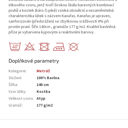
útkového vzoru, jenž tvoří širokou škálu barevných kombinací
pruhů a kostek (káro či piké) vzniká oboulícní a nezaměnitelná
charakteristika látek s názvem Kanafas. Kanafas je upraven,
sanforizován (předsrážen) se zbytkovou srážlivostí 4% při
prvním praní. Šíře 140cm , gramáže 177 g/m2 .Kvalitní bavlněná
příze je vybarvena kypovými a reaktivními barvivy .
Doplňkové parametry
Kategorie
:
Metráž
Složení
:
100% Bavlna
Šířka
:
140 cm
Vzor látky
:
Kostka
Velikost vzoru
:
Atyp
Gramáž
:
177 g/m2
Z