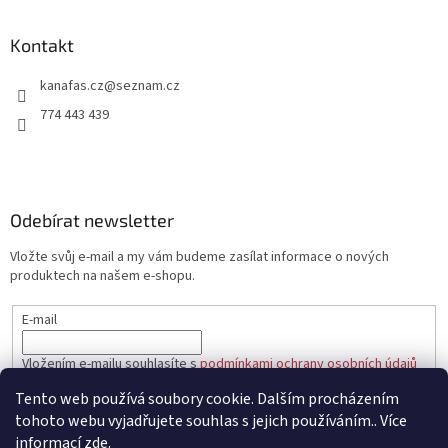
á
p
a
Kontakt
t
kanafas.cz
@
seznam.cz
í
774 443 439
Odebírat newsletter
Vložte svůj e-mail a my vám budeme zasílat informace o nových
produktech na našem e-shopu.
E-mail
Vložením e-mailu souhlasíte s
podmínkami ochrany osobních údajů
Tento web používá soubory cookie. Dalším procházením
PŘIHLÁSIT SE
tohoto webu vyjadřujete souhlas s jejich používáním.. Více
informací
zde
.