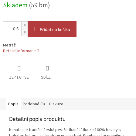
Měrná
Skladem
(59 bm)
cena:
Přidat do košíku
Metráž
Detailní informace
ZEPTAT SE
SDÍLET
Popis
Podobné (8)
Diskuze
Detailní popis produktu
Kanafas je tradiční česká pestře tkaná látka ze 100% bavlny s
bohatou kulturní a národopisnou historií. Kombinací osnovního a