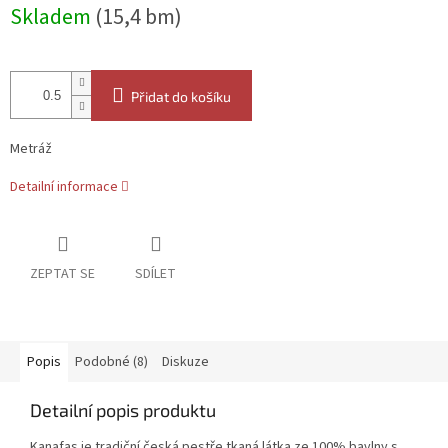
Měrná
Skladem
(15,4 bm)
cena:
Přidat do košíku
Metráž
Detailní informace
ZEPTAT SE
SDÍLET
Popis
Podobné (8)
Diskuze
Detailní popis produktu
Kanafas je tradiční česká pestře tkaná látka ze 100% bavlny s