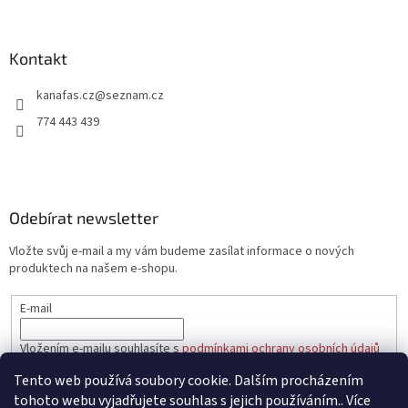
á
p
a
Kontakt
t
kanafas.cz
@
seznam.cz
í
774 443 439
Odebírat newsletter
Vložte svůj e-mail a my vám budeme zasílat informace o nových
produktech na našem e-shopu.
E-mail
Vložením e-mailu souhlasíte s
podmínkami ochrany osobních údajů
Tento web používá soubory cookie. Dalším procházením
PŘIHLÁSIT SE
tohoto webu vyjadřujete souhlas s jejich používáním.. Více