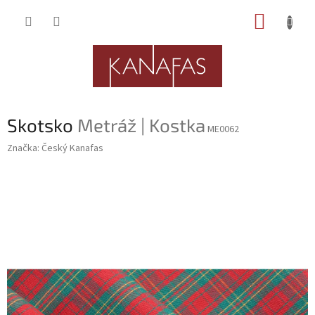
Přejít
NÁKUP
na
obsah
KOŠÍK
Skotsko
Metráž | Kostka
ME0062
Značka:
Český Kanafas