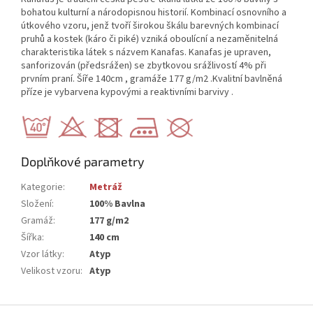
bohatou kulturní a národopisnou historií. Kombinací osnovního a
útkového vzoru, jenž tvoří širokou škálu barevných kombinací
pruhů a kostek (káro či piké) vzniká oboulícní a nezaměnitelná
charakteristika látek s názvem Kanafas. Kanafas je upraven,
sanforizován (předsrážen) se zbytkovou srážlivostí 4% při
prvním praní. Šíře 140cm , gramáže 177 g/m2 .Kvalitní bavlněná
příze je vybarvena kypovými a reaktivními barvivy .
Doplňkové parametry
Kategorie
:
Metráž
Složení
:
100% Bavlna
Gramáž
:
177 g/m2
Šířka
:
140 cm
Vzor látky
:
Atyp
Velikost vzoru
:
Atyp
Z