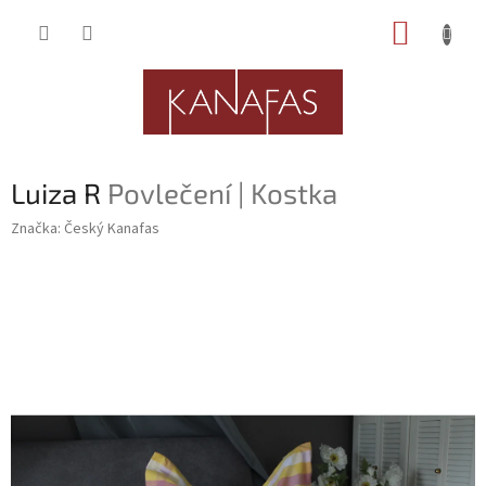
Přejít
NÁKUP
na
obsah
KOŠÍK
Luiza R
Povlečení | Kostka
Značka:
Český Kanafas