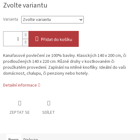
Měrná
Zvolte variantu
cena:
Varianta
Přidat do košíku
Kanafasové povlečení ze 100% bavlny. Klasických 140 x 200 cm, či
prodloužených 140 x 220 cm. Různé druhy v kostkovaném či
proužkatém provedení. Zapínání na nitěné knoflíky. Ideální do vaši
domácnost, chalupu, či penziony nebo hotely.
Detailní informace
ZEPTAT SE
SDÍLET
Popis
Diskuze