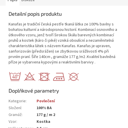
Detailní popis produktu
Kanafas je tradiční česká pestře tkaná látka ze 100% bavlny s
bohatou kulturní a národopisnou historií. Kombinací osnovního a
útkového vzoru, jenž tvoří širokou škálu barevných kombinací
pruhů a kostek (káro či piké) vzniká oboulícní a nezaměnitelná
charakteristika látek s názvem Kanafas. Kanafas je upraven,
sanforizován (předsrážen) se zbytkovou srážlivostí 4% při
prvním praní. Šíře 140cm , gramáže 177 g/m2 .Kvalitní bavlněná
příze je vybarvena kypovými a reaktivními barvivy .
Doplňkové parametry
Kategorie
:
Povlečení
Složení
:
100% BA
Gramáž
:
177 g / m 2
Vzor
:
Kostka