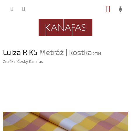
Přejít
NÁKUP
na
obsah
KOŠÍK
Luiza R K5
Metráž | kostka
2764
Značka:
Český Kanafas