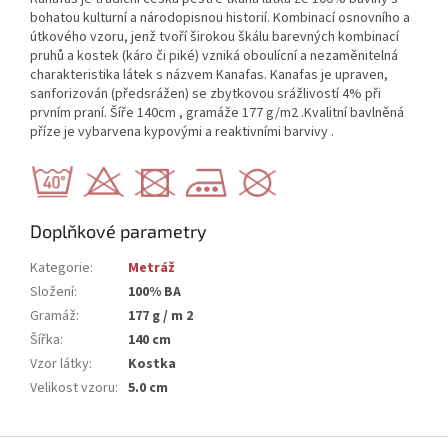
bohatou kulturní a národopisnou historií. Kombinací osnovního a
útkového vzoru, jenž tvoří širokou škálu barevných kombinací
pruhů a kostek (káro či piké) vzniká oboulícní a nezaměnitelná
charakteristika látek s názvem Kanafas. Kanafas je upraven,
sanforizován (předsrážen) se zbytkovou srážlivostí 4% při
prvním praní. Šíře 140cm , gramáže 177 g/m2 .Kvalitní bavlněná
příze je vybarvena kypovými a reaktivními barvivy .
Doplňkové parametry
Kategorie
:
Metráž
Složení
:
100% BA
Gramáž
:
177 g / m 2
Šířka
:
140 cm
Vzor látky
:
Kostka
Velikost vzoru
:
5.0 cm
Z