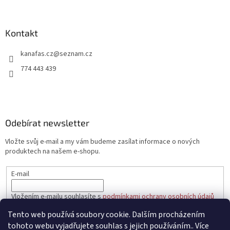
á
p
a
Kontakt
t
kanafas.cz
@
seznam.cz
í
774 443 439
Odebírat newsletter
Vložte svůj e-mail a my vám budeme zasílat informace o nových
produktech na našem e-shopu.
E-mail
Vložením e-mailu souhlasíte s
podmínkami ochrany osobních údajů
Tento web používá soubory cookie. Dalším procházením
PŘIHLÁSIT SE
tohoto webu vyjadřujete souhlas s jejich používáním.. Více