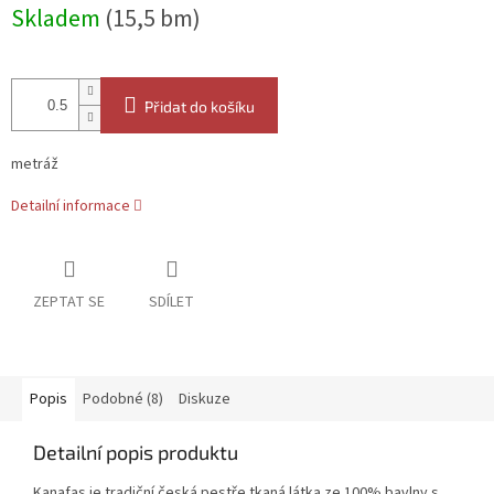
Měrná
Skladem
(15,5 bm)
cena:
Přidat do košíku
metráž
Detailní informace
ZEPTAT SE
SDÍLET
Popis
Podobné (8)
Diskuze
Detailní popis produktu
Kanafas je tradiční česká pestře tkaná látka ze 100% bavlny s