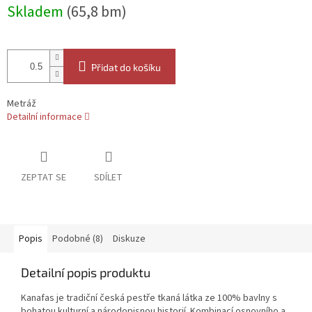
Měrná
Skladem
(65,8 bm)
cena:
Přidat do košíku
Metráž
Detailní informace
ZEPTAT SE
SDÍLET
Popis
Podobné (8)
Diskuze
Detailní popis produktu
Kanafas je tradiční česká pestře tkaná látka ze 100% bavlny s
bohatou kulturní a národopisnou historií. Kombinací osnovního a