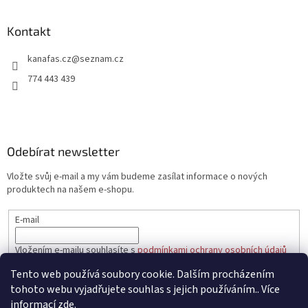
á
p
a
Kontakt
t
kanafas.cz
@
seznam.cz
í
774 443 439
Odebírat newsletter
Vložte svůj e-mail a my vám budeme zasílat informace o nových
produktech na našem e-shopu.
E-mail
Vložením e-mailu souhlasíte s
podmínkami ochrany osobních údajů
Tento web používá soubory cookie. Dalším procházením
PŘIHLÁSIT SE
tohoto webu vyjadřujete souhlas s jejich používáním.. Více
informací
zde
.