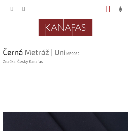
Přejít
NÁKUP
na
obsah
KOŠÍK
Černá
Metráž | Uni
ME0082
Značka:
Český Kanafas