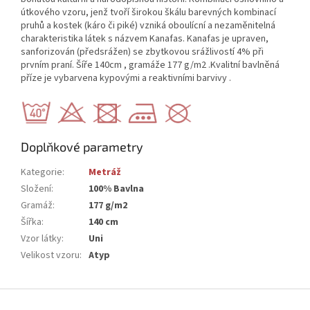
útkového vzoru, jenž tvoří širokou škálu barevných kombinací
pruhů a kostek (káro či piké) vzniká oboulícní a nezaměnitelná
charakteristika látek s názvem Kanafas. Kanafas je upraven,
sanforizován (předsrážen) se zbytkovou srážlivostí 4% při
prvním praní. Šíře 140cm , gramáže 177 g/m2 .Kvalitní bavlněná
příze je vybarvena kypovými a reaktivními barvivy .
Doplňkové parametry
Kategorie
:
Metráž
Složení
:
100% Bavlna
Gramáž
:
177 g/m2
Šířka
:
140 cm
Vzor látky
:
Uni
Velikost vzoru
:
Atyp
Z