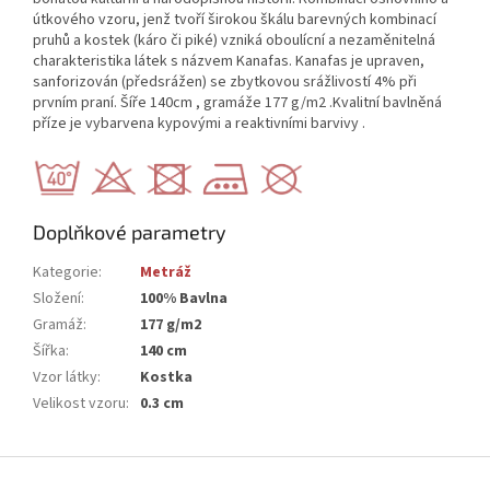
útkového vzoru, jenž tvoří širokou škálu barevných kombinací
pruhů a kostek (káro či piké) vzniká oboulícní a nezaměnitelná
charakteristika látek s názvem Kanafas. Kanafas je upraven,
sanforizován (předsrážen) se zbytkovou srážlivostí 4% při
prvním praní. Šíře 140cm , gramáže 177 g/m2 .Kvalitní bavlněná
příze je vybarvena kypovými a reaktivními barvivy .
Doplňkové parametry
Kategorie
:
Metráž
Složení
:
100% Bavlna
Gramáž
:
177 g/m2
Šířka
:
140 cm
Vzor látky
:
Kostka
Velikost vzoru
:
0.3 cm
Z