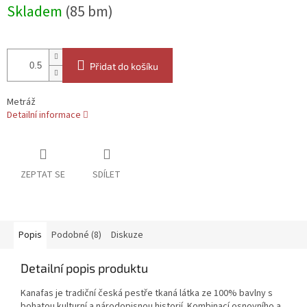
Měrná
Skladem
(85 bm)
cena:
Přidat do košíku
Metráž
Detailní informace
ZEPTAT SE
SDÍLET
Popis
Podobné (8)
Diskuze
Detailní popis produktu
Kanafas je tradiční česká pestře tkaná látka ze 100% bavlny s
bohatou kulturní a národopisnou historií. Kombinací osnovního a