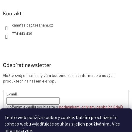
á
p
a
Kontakt
t
kanafas.cz
@
seznam.cz
í
774 443 439
Odebírat newsletter
Vložte svůj e-mail a my vám budeme zasílat informace o nových
produktech na našem e-shopu.
E-mail
Vložením e-mailu souhlasíte s
podmínkami ochrany osobních údajů
Tento web používá soubory cookie. Dalším procházením
PŘIHLÁSIT SE
tohoto webu vyjadřujete souhlas s jejich používáním.. Více
informací
zde
.