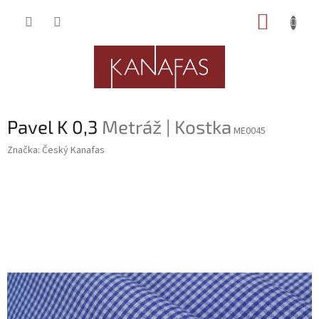
Přejít
NÁKUP
na
obsah
KOŠÍK
Pavel K 0,3
Metráž | Kostka
ME0045
Značka:
Český Kanafas