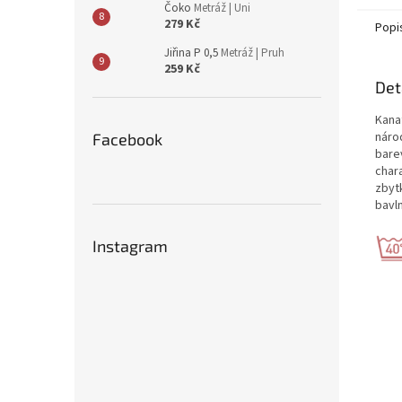
Čoko
Metráž | Uni
279 Kč
Popi
Jiřina P 0,5
Metráž | Pruh
259 Kč
Det
Kanaf
náro
Facebook
bare
char
zbytk
bavl
Instagram