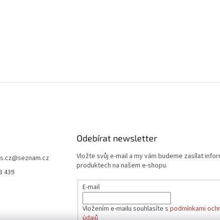
Odebírat newsletter
Vložte svůj e-mail a my vám budeme zasílat info
s.cz
@
seznam.cz
produktech na našem e-shopu.
3 439
E-mail
Vložením e-mailu souhlasíte s
podmínkami ochr
údajů