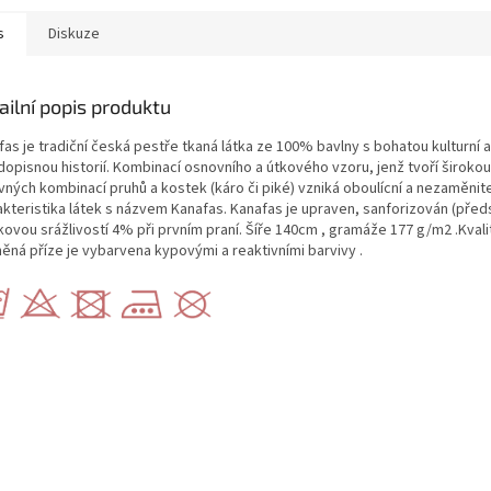
s
Diskuze
ailní popis produktu
as je tradiční česká pestře tkaná látka ze 100% bavlny s bohatou kulturní a
dopisnou historií. Kombinací osnovního a útkového vzoru, jenž tvoří širokou
vných kombinací pruhů a kostek (káro či piké) vzniká oboulícní a nezaměnit
akteristika látek s názvem Kanafas. Kanafas je upraven, sanforizován (před
ovou srážlivostí 4% při prvním praní. Šíře 140cm , gramáže 177 g/m2 .Kvali
něná příze je vybarvena kypovými a reaktivními barvivy .