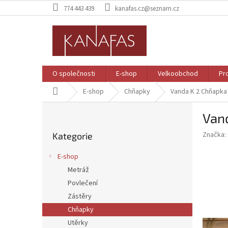
Přejít
774 443 439
kanafas.cz@seznam.cz
na
obsah
O společnosti
E-shop
Velkoobchod
Pr
Domů
E-shop
Chňapky
Vanda K 2
Chňapka 
P
Van
o
Přeskočit
s
Značka:
Kategorie
kategorie
t
r
E-shop
a
Metráž
n
Povlečení
n
í
Zástěry
p
Chňapky
a
Utěrky