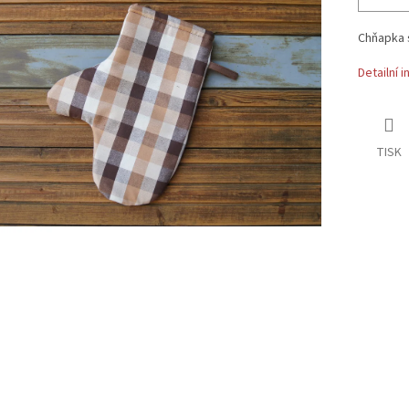
Chňapka 
Detailní 
TISK