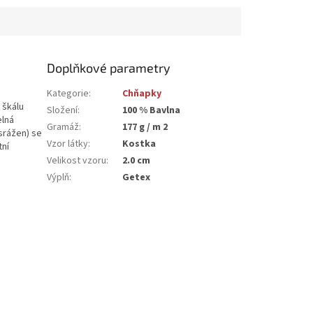
Doplňkové parametry
Kategorie
:
Chňapky
 škálu
Složení
:
100 % Bavlna
elná
Gramáž
:
177 g / m 2
srážen) se
Vzor látky
:
Kostka
tní
Velikost vzoru
:
2.0 cm
Výplň
:
Getex