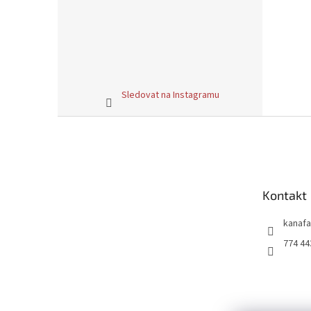
Sledovat na Instagramu
Z
á
p
a
t
Kontakt
í
kanafa
774 44