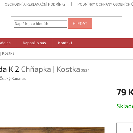
OBCHODNÍ A REKLAMAČNÍ PODMÍNKY
PODMÍNKY OCHRANY OSOBNÍCH 
HLEDAT
odejna
Napsali o nás
Kontakt
| Kostka
da K 2
Chňapka | Kostka
2534
Český Kanafas
79 
Měrná
Skla
cena: