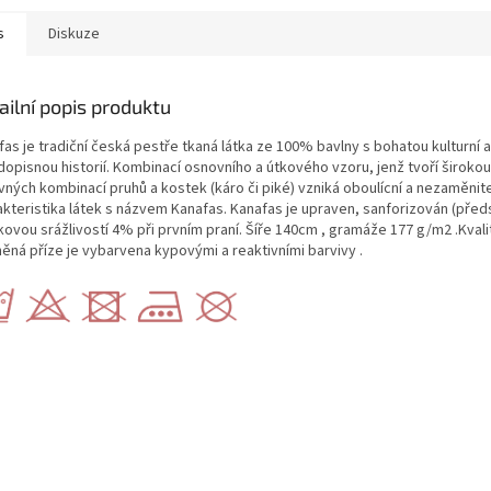
s
Diskuze
ailní popis produktu
as je tradiční česká pestře tkaná látka ze 100% bavlny s bohatou kulturní a
dopisnou historií. Kombinací osnovního a útkového vzoru, jenž tvoří širokou
vných kombinací pruhů a kostek (káro či piké) vzniká oboulícní a nezaměnit
akteristika látek s názvem Kanafas. Kanafas je upraven, sanforizován (před
ovou srážlivostí 4% při prvním praní. Šíře 140cm , gramáže 177 g/m2 .Kvali
něná příze je vybarvena kypovými a reaktivními barvivy .