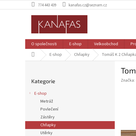
Přejít
774 443 439
kanafas.cz@seznam.cz
na
obsah
O společnosti
E-shop
Velkoobchod
Pr
Domů
E-shop
Chňapky
Tomáš K 2
Chňapka
P
Tom
o
Přeskočit
s
Značka:
Kategorie
kategorie
t
r
E-shop
a
Metráž
n
Povlečení
n
í
Zástěry
p
Chňapky
a
Utěrky