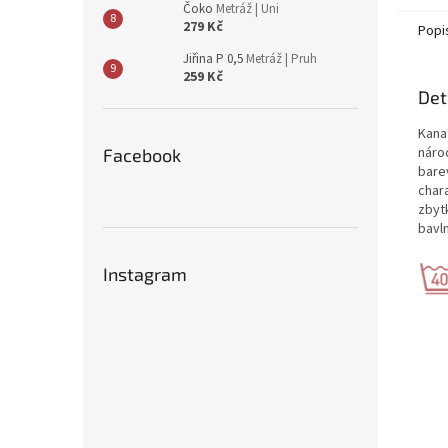
Čoko
Metráž | Uni
279 Kč
Popi
Jiřina P 0,5
Metráž | Pruh
259 Kč
Det
Kanaf
náro
Facebook
bare
char
zbytk
bavl
Instagram