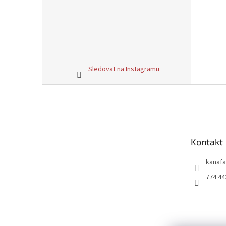
Sledovat na Instagramu
Z
á
p
a
t
Kontakt
í
kanafa
774 44