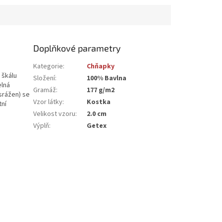
Doplňkové parametry
Kategorie
:
Chňapky
 škálu
Složení
:
100% Bavlna
elná
Gramáž
:
177 g/m2
srážen) se
Vzor látky
:
Kostka
tní
Velikost vzoru
:
2.0 cm
Výplň
:
Getex