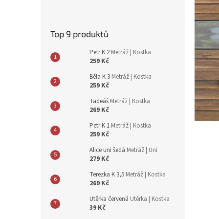
n
e
l
Top 9 produktů
Petr K 2
Metráž | Kostka
259 Kč
Běla K 3
Metráž | Kostka
259 Kč
Tadeáš
Metráž | Kostka
269 Kč
Petr K 1
Metráž | Kostka
259 Kč
Alice uni šedá
Metráž | Uni
279 Kč
Terezka K 3,5
Metráž | Kostka
269 Kč
Utěrka červená
Utěrka | Kostka
39 Kč