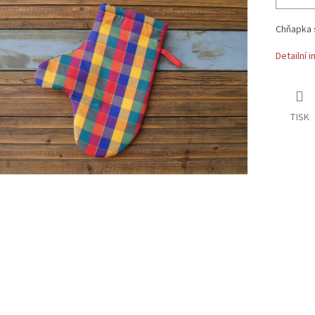
Chňapka 
Detailní 
TISK