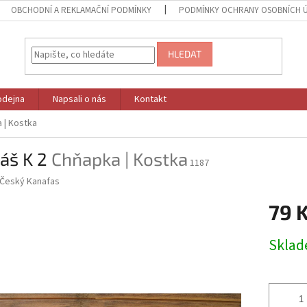
OBCHODNÍ A REKLAMAČNÍ PODMÍNKY
PODMÍNKY OCHRANY OSOBNÍCH 
HLEDAT
odejna
Napsali o nás
Kontakt
 | Kostka
áš K 2
Chňapka | Kostka
1187
Český Kanafas
79 
Měrná
Skla
cena: