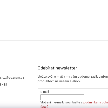
Odebírat newsletter
Vložte svůj e-mail a my vám budeme zasílat info
s.cz
@
seznam.cz
produktech na našem e-shopu.
3 439
E-mail
Vložením e-mailu souhlasíte s
podmínkami ochr
údajů