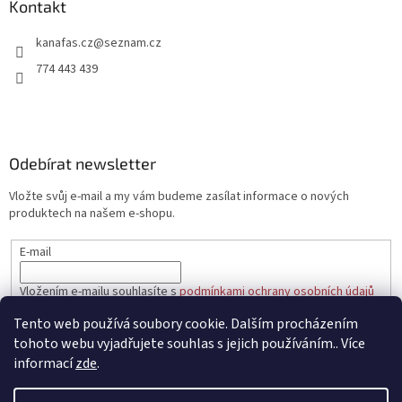
a
Kontakt
t
kanafas.cz
@
seznam.cz
í
774 443 439
Odebírat newsletter
Vložte svůj e-mail a my vám budeme zasílat informace o nových
produktech na našem e-shopu.
E-mail
Vložením e-mailu souhlasíte s
podmínkami ochrany osobních údajů
Tento web používá soubory cookie. Dalším procházením
PŘIHLÁSIT SE
tohoto webu vyjadřujete souhlas s jejich používáním.. Více
informací
zde
.