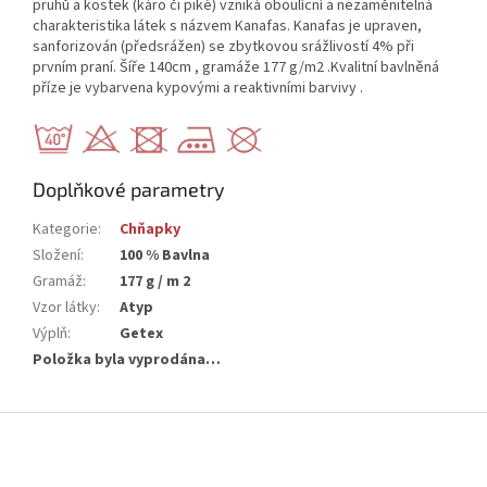
pruhů a kostek (káro či piké) vzniká oboulícní a nezaměnitelná
charakteristika látek s názvem Kanafas. Kanafas je upraven,
sanforizován (předsrážen) se zbytkovou srážlivostí 4% při
prvním praní. Šíře 140cm , gramáže 177 g/m2 .Kvalitní bavlněná
příze je vybarvena kypovými a reaktivními barvivy .
Doplňkové parametry
Kategorie
:
Chňapky
Složení
:
100 % Bavlna
Gramáž
:
177 g / m 2
Vzor látky
:
Atyp
Výplň
:
Getex
Položka byla vyprodána…
Z
á
p