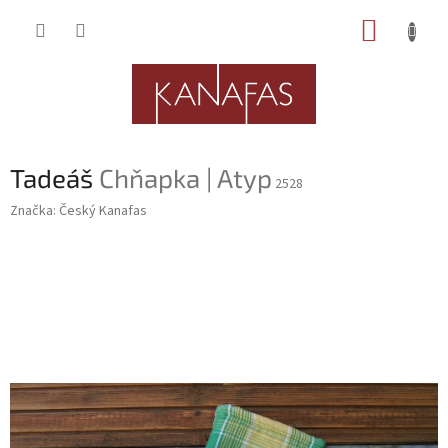
Přejít
NÁKUP
na
obsah
KOŠÍK
Tadeáš
Chňapka | Atyp
2528
Značka:
Český Kanafas