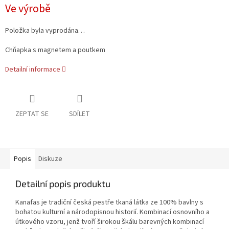
Měrná
Ve výrobě
cena:
Položka byla vyprodána…
Chňapka s magnetem a poutkem
Detailní informace
ZEPTAT SE
SDÍLET
Popis
Diskuze
Detailní popis produktu
Kanafas je tradiční česká pestře tkaná látka ze 100% bavlny s
bohatou kulturní a národopisnou historií. Kombinací osnovního a
útkového vzoru, jenž tvoří širokou škálu barevných kombinací