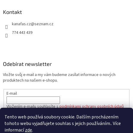
p
a
Kontakt
t
kanafas.cz
@
seznam.cz
í
774 443 439
Odebírat newsletter
Vložte svůj e-mail a my vám budeme zasílat informace o nových
produktech na našem e-shopu.
E-mail
Vložením e-mailu souhlasíte s
podmínkami ochrany osobních údajů
Tento web používá soubory cookie. Dalším procházením
PŘIHLÁSIT SE
tohoto webu vyjadřujete souhlas s jejich používáním.. Více
informací
zde
.