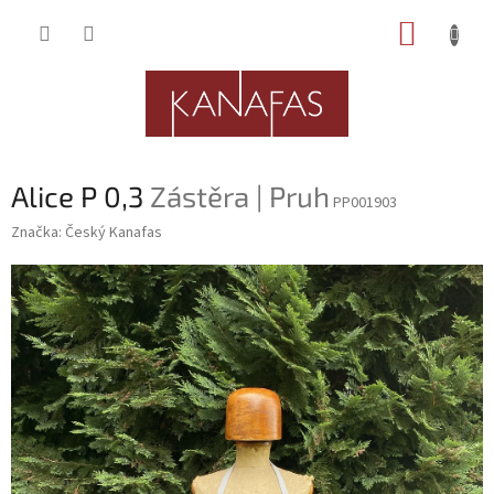
Přejít
NÁKUP
na
obsah
KOŠÍK
Alice P 0,3
Zástěra | Pruh
PP001903
Značka:
Český Kanafas