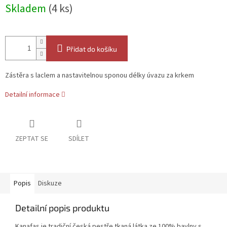
Měrná
Skladem
(4 ks)
cena:
Přidat do košíku
Zástěra s laclem a nastavitelnou sponou délky úvazu za krkem
Detailní informace
ZEPTAT SE
SDÍLET
Popis
Diskuze
Detailní popis produktu
Kanafas je tradiční česká pestře tkaná látka ze 100% bavlny s