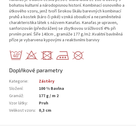
bohatou kulturní a národopisnou historií. Kombinací osnovního a
útkového vzoru, jenž tvoří širokou škálu barevných kombinací
pruhů a kostek (káro či piké) vzniká oboulícní a nezaměnitelná
charakteristika látek s názvem Kanafas. Kanafas je upraven,
sanforizován (předsrážen) se zbytkovou srážlivostí 4% při
prvním praní. Šíře 140cm , gramáže 177 g/m2 .Kvalitní bavlněná
příze je vybarvena kypovými a reaktivními barvivy
Doplňkové parametry
Kategorie
:
Zástěry
Složení
:
100 % Bavlna
Gramáž
:
177 g / m 2
Vzor látky
:
Pruh
Velikost vzoru
:
0,3 cm
Z
á