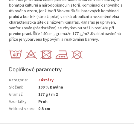
bohatou kulturní a národopisnou historií. Kombinací osnovního a
útkového vzoru, jenž tvoří širokou škálu barevných kombinací
pruhů a kostek (káro či piké) vzniká oboulícní a nezaměnitelná
charakteristika látek s názvem Kanafas. Kanafas je upraven,
sanforizován (předsrážen) se zbytkovou srážlivostí 4% při
prvním praní. Šíře 140cm , gramáže 177 g/m2 .Kvalitní bavlněná
příze je vybarvena kypovými a reaktivními barvivy.
Doplňkové parametry
Kategorie
:
Zástěry
Složení
:
100 % Bavlna
Gramáž
:
177 g / m 2
Vzor látky
:
Pruh
Velikost vzoru
:
0.5 cm
Z
á