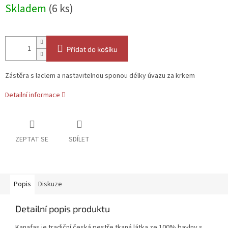
Měrná
Skladem
(6 ks)
cena:
Přidat do košíku
Zástěra s laclem a nastavitelnou sponou délky úvazu za krkem
Detailní informace
ZEPTAT SE
SDÍLET
Popis
Diskuze
Detailní popis produktu
Kanafas je tradiční česká pestře tkaná látka ze 100% bavlny s