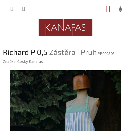
Přejít
NÁKUP
na
obsah
KOŠÍK
Richard P 0,5
Zástěra | Pruh
PP002503
Značka:
Český Kanafas