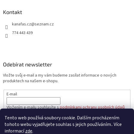
p
a
Kontakt
t
kanafas.cz
@
seznam.cz
í
774 443 439
Odebírat newsletter
Vložte svůj e-mail a my vám budeme zasílat informace o nových
produktech na našem e-shopu.
E-mail
Vložením e-mailu souhlasíte s
podmínkami ochrany osobních údajů
Tento web používá soubory cookie. Dalším procházením
PŘIHLÁSIT SE
tohoto webu vyjadřujete souhlas s jejich používáním.. Více
informací
zde
.