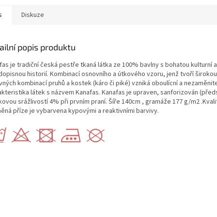
s
Diskuze
ailní popis produktu
as je tradiční česká pestře tkaná látka ze 100% bavlny s bohatou kulturní a
dopisnou historií. Kombinací osnovního a útkového vzoru, jenž tvoří širokou
vných kombinací pruhů a kostek (káro či piké) vzniká oboulícní a nezaměnit
akteristika látek s názvem Kanafas. Kanafas je upraven, sanforizován (před
ovou srážlivostí 4% při prvním praní. Šíře 140cm , gramáže 177 g/m2 .Kvali
něná příze je vybarvena kypovými a reaktivními barvivy.