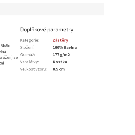
Doplňkové parametry
Kategorie
:
Zástěry
 škálu
Složení
:
100% Bavlna
elná
Gramáž
:
177 g/m2
srážen) se
Vzor látky
:
Kostka
tní
Velikost vzoru
:
0.5 cm