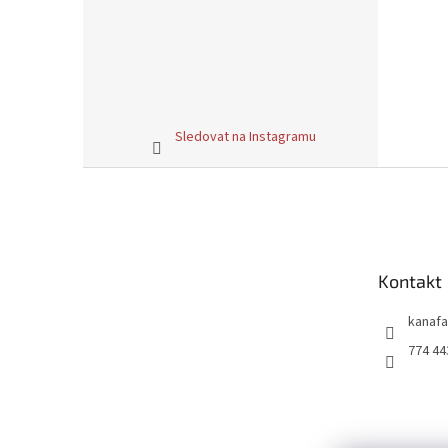
Sledovat na Instagramu
Z
á
p
a
t
Kontakt
í
kanafa
774 44