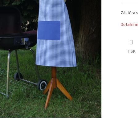
Zástěra s
Detailní 
TISK