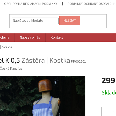
OBCHODNÍ A REKLAMAČNÍ PODMÍNKY
PODMÍNKY OCHRANY OSOBNÍCH 
HLEDAT
odejna
Napsali o nás
Kontakt
| Kostka
l K 0,5
Zástěra | Kostka
PP002201
Český Kanafas
299
Měrná
Skla
cena: