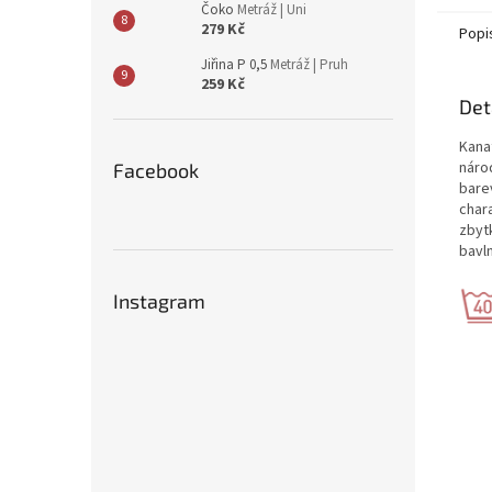
Čoko
Metráž | Uni
279 Kč
Popi
Jiřina P 0,5
Metráž | Pruh
259 Kč
Det
Kanaf
náro
Facebook
bare
char
zbytk
bavl
Instagram