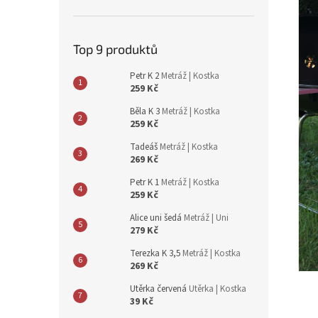
n
e
l
Top 9 produktů
Petr K 2
Metráž | Kostka
259 Kč
Běla K 3
Metráž | Kostka
259 Kč
Tadeáš
Metráž | Kostka
269 Kč
Petr K 1
Metráž | Kostka
259 Kč
Alice uni šedá
Metráž | Uni
279 Kč
Terezka K 3,5
Metráž | Kostka
269 Kč
Utěrka červená
Utěrka | Kostka
39 Kč