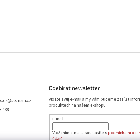
Odebírat newsletter
Vložte svůj e-mail a my vám budeme zasílat info
s.cz
@
seznam.cz
produktech na našem e-shopu.
3 439
E-mail
Vložením e-mailu souhlasíte s
podmínkami ochr
údajů