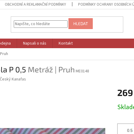
OBCHODNÍ A REKLAMAČNÍ PODMÍNKY
PODMÍNKY OCHRANY OSOBNÍCH 
HLEDAT
odejna
Napsali o nás
Kontakt
 Pruh
la P 0,5
Metráž | Pruh
ME0148
Český Kanafas
269
Měrná
Skla
cena: