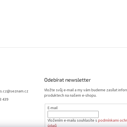
Odebírat newsletter
Vložte svůj e-mail a my vám budeme zasílat info
s.cz
@
seznam.cz
produktech na našem e-shopu.
3 439
E-mail
Vložením e-mailu souhlasíte s
podmínkami ochr
údajů