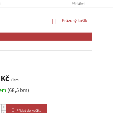
ÚDAJŮ
Přihlášení
NÁKUPNÍ
Prázdný košík
KOŠÍK
 Kč
/ bm
dem
(68,5 bm)
Přidat do košíku