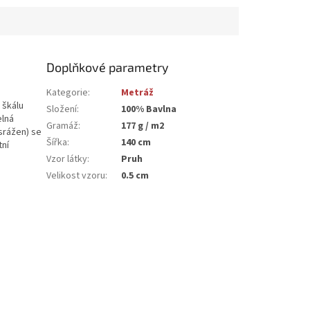
Doplňkové parametry
Kategorie
:
Metráž
 škálu
Složení
:
100% Bavlna
elná
Gramáž
:
177 g / m2
srážen) se
Šířka
:
140 cm
tní
Vzor látky
:
Pruh
Velikost vzoru
:
0.5 cm