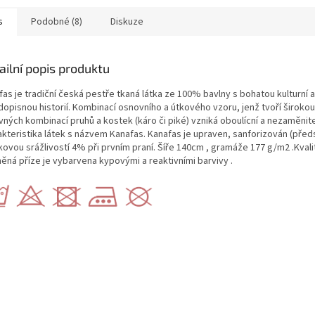
s
Podobné (8)
Diskuze
ailní popis produktu
as je tradiční česká pestře tkaná látka ze 100% bavlny s bohatou kulturní a
dopisnou historií. Kombinací osnovního a útkového vzoru, jenž tvoří širokou
vných kombinací pruhů a kostek (káro či piké) vzniká oboulícní a nezaměnit
akteristika látek s názvem Kanafas. Kanafas je upraven, sanforizován (před
ovou srážlivostí 4% při prvním praní. Šíře 140cm , gramáže 177 g/m2 .Kvali
něná příze je vybarvena kypovými a reaktivními barvivy .