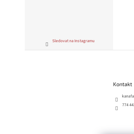
Sledovat na Instagramu
Z
á
p
a
t
Kontakt
í
kanafa
774 44