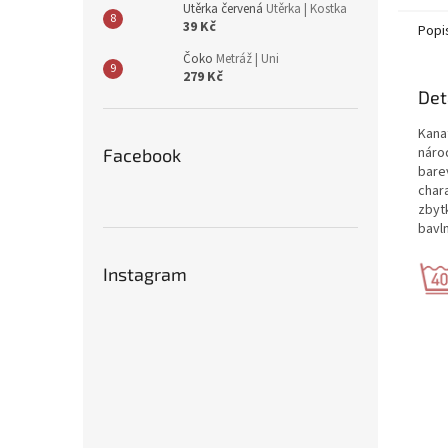
Utěrka červená
Utěrka | Kostka
39 Kč
Popi
Čoko
Metráž | Uni
279 Kč
Det
Kanaf
náro
Facebook
bare
char
zbytk
bavl
Instagram