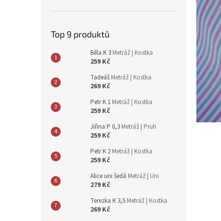
n
e
l
Top 9 produktů
Běla K 3
Metráž | Kostka
259 Kč
Tadeáš
Metráž | Kostka
269 Kč
Petr K 1
Metráž | Kostka
259 Kč
Jiřina P 0,3
Metráž | Pruh
259 Kč
Petr K 2
Metráž | Kostka
259 Kč
Alice uni šedá
Metráž | Uni
279 Kč
Terezka K 3,5
Metráž | Kostka
269 Kč