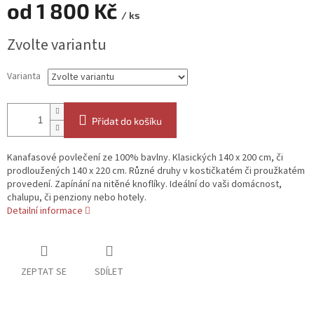
od
1 800 Kč
/ ks
Měrná
Zvolte variantu
cena:
Varianta
Přidat do košíku
Kanafasové povlečení ze 100% bavlny. Klasických 140 x 200 cm, či
prodloužených 140 x 220 cm. Různé druhy v kostičkatém či proužkatém
provedení. Zapínání na nitěné knoflíky. Ideální do vaši domácnost,
chalupu, či penziony nebo hotely.
Detailní informace
ZEPTAT SE
SDÍLET