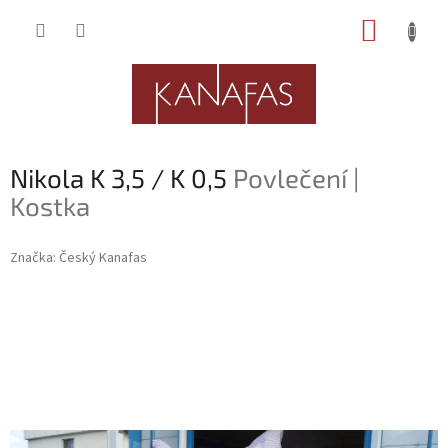
Přejít
NÁKUP
na
obsah
KOŠÍK
Nikola K 3,5 / K 0,5
Povlečení |
Kostka
Značka:
Český Kanafas