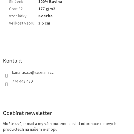
Složení
:
100% Bavlna
Gramáž
:
177 g/m2
Vzor látky
:
Kostka
Velikost vzoru
:
3.5 cm
Z
á
p
a
Kontakt
t
kanafas.cz
@
seznam.cz
í
774 443 439
Odebírat newsletter
Vložte svůj e-mail a my vám budeme zasílat informace o nových
produktech na našem e-shopu.