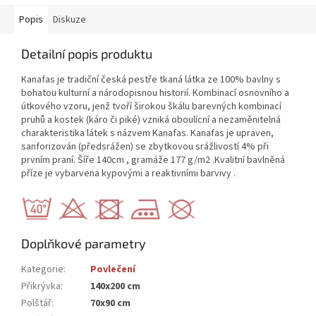
Popis
Diskuze
Detailní popis produktu
Kanafas je tradiční česká pestře tkaná látka ze 100% bavlny s
bohatou kulturní a národopisnou historií. Kombinací osnovního a
útkového vzoru, jenž tvoří širokou škálu barevných kombinací
pruhů a kostek (káro či piké) vzniká oboulícní a nezaměnitelná
charakteristika látek s názvem Kanafas. Kanafas je upraven,
sanforizován (předsrážen) se zbytkovou srážlivostí 4% při
prvním praní. Šíře 140cm , gramáže 177 g/m2 .Kvalitní bavlněná
příze je vybarvena kypovými a reaktivními barvivy .
Doplňkové parametry
Kategorie
:
Povlečení
Přikrývka
:
140x200 cm
Polštář
:
70x90 cm