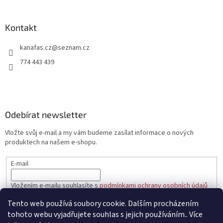
á
p
a
Kontakt
t
kanafas.cz
@
seznam.cz
í
774 443 439
Odebírat newsletter
Vložte svůj e-mail a my vám budeme zasílat informace o nových
produktech na našem e-shopu.
E-mail
Vložením e-mailu souhlasíte s
podmínkami ochrany osobních údajů
Tento web používá soubory cookie. Dalším procházením
PŘIHLÁSIT SE
tohoto webu vyjadřujete souhlas s jejich používáním.. Více