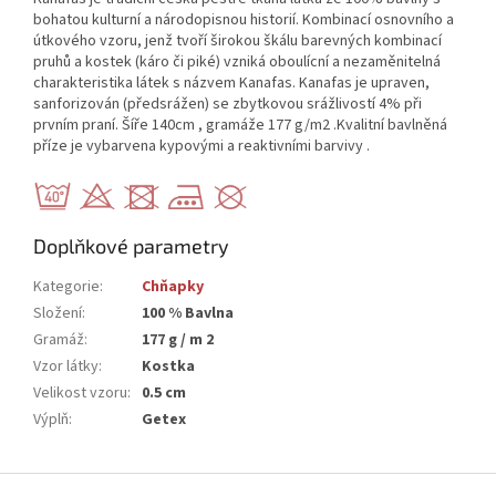
bohatou kulturní a národopisnou historií. Kombinací osnovního a
útkového vzoru, jenž tvoří širokou škálu barevných kombinací
pruhů a kostek (káro či piké) vzniká oboulícní a nezaměnitelná
charakteristika látek s názvem Kanafas. Kanafas je upraven,
sanforizován (předsrážen) se zbytkovou srážlivostí 4% při
prvním praní. Šíře 140cm , gramáže 177 g/m2 .Kvalitní bavlněná
příze je vybarvena kypovými a reaktivními barvivy .
Doplňkové parametry
Kategorie
:
Chňapky
Složení
:
100 % Bavlna
Gramáž
:
177 g / m 2
Vzor látky
:
Kostka
Velikost vzoru
:
0.5 cm
Výplň
:
Getex
Z