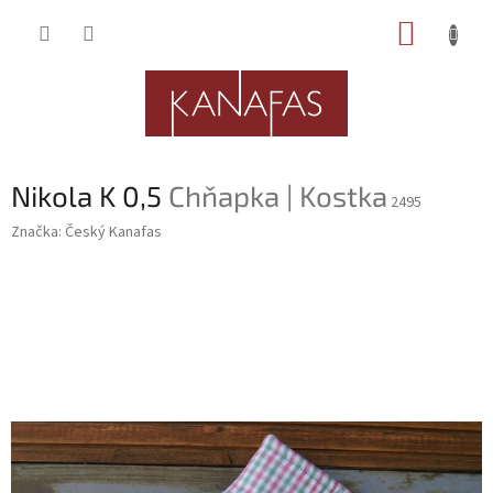
Přejít
NÁKUP
na
obsah
KOŠÍK
Nikola K 0,5
Chňapka | Kostka
2495
Značka:
Český Kanafas