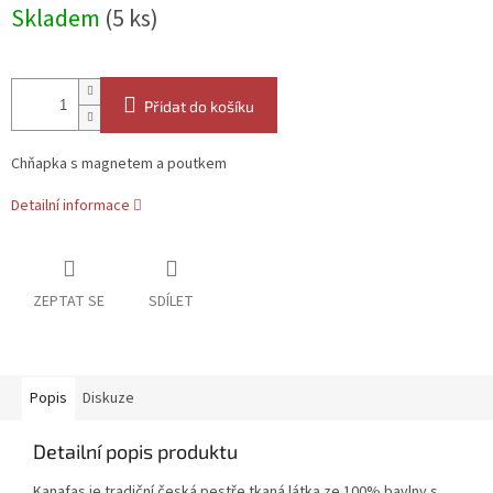
Měrná
Skladem
(5 ks)
cena:
Přidat do košíku
Chňapka s magnetem a poutkem
Detailní informace
ZEPTAT SE
SDÍLET
Popis
Diskuze
Detailní popis produktu
Kanafas je tradiční česká pestře tkaná látka ze 100% bavlny s