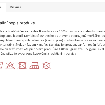
s
Diskuze
ailní popis produktu
as je tradiční česká pestře tkaná látka ze 100% bavlny s bohatou kulturní a
dopisnou historií. Kombinací osnovního a útkového vzoru, jenž tvoří širokou
vných kombinací pruhů a kostek (káro či piké) vzniká oboulícní a nezaměnit
akteristika látek s názvem Kanafas. Kanafas je upraven, sanforizován (před
ovou srážlivostí 4% při prvním praní. Šíře 140cm , gramáže 177 g/m2 .Kvali
něná příze je vybarvena kypovými a reaktivními barvivy