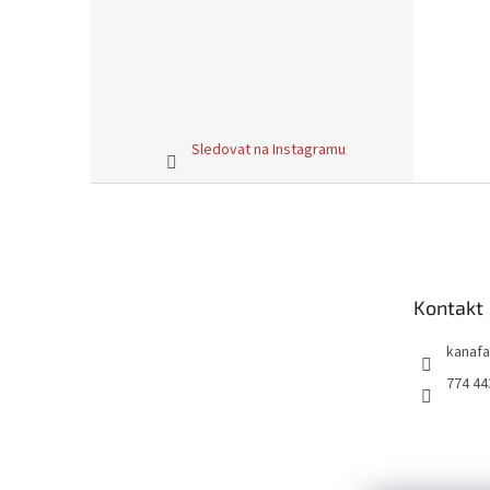
Sledovat na Instagramu
Z
á
p
a
t
Kontakt
í
kanafa
774 44