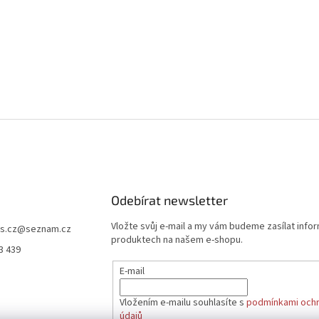
Odebírat newsletter
Vložte svůj e-mail a my vám budeme zasílat info
s.cz
@
seznam.cz
produktech na našem e-shopu.
3 439
E-mail
Vložením e-mailu souhlasíte s
podmínkami ochr
údajů