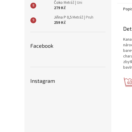
Čoko
Metráž | Uni
279 Kč
Popi
Jiřina P 0,5
Metráž | Pruh
259 Kč
Det
Kanaf
náro
Facebook
bare
char
zbytk
bavl
Instagram