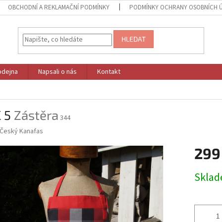
OBCHODNÍ A REKLAMAČNÍ PODMÍNKY
PODMÍNKY OCHRANY OSOBNÍCH 
HLEDAT
odejna
Napsali o nás
Kontakt
K 5
Zástěra
344
Český Kanafas
299
Měrná
Skla
cena: