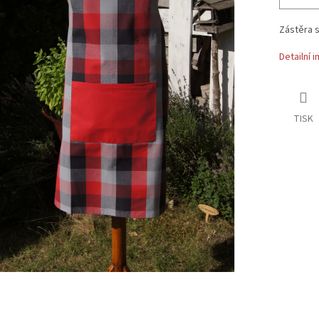
Zástěra s
Detailní 
TISK