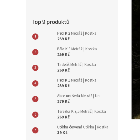
n
e
l
Top 9 produktů
Petr K 2
Metráž | Kostka
259 Kč
Běla K 3
Metráž | Kostka
259 Kč
Tadeáš
Metráž | Kostka
269 Kč
Petr K 1
Metráž | Kostka
259 Kč
Alice uni šedá
Metráž | Uni
279 Kč
Terezka K 3,5
Metráž | Kostka
269 Kč
Utěrka červená
Utěrka | Kostka
39 Kč