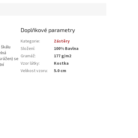
Doplňkové parametry
Kategorie
:
Zástěry
 škálu
Složení
:
100% Bavlna
elná
Gramáž
:
177 g/m2
srážen) se
Vzor látky
:
Kostka
tní
Velikost vzoru
:
5.0 cm