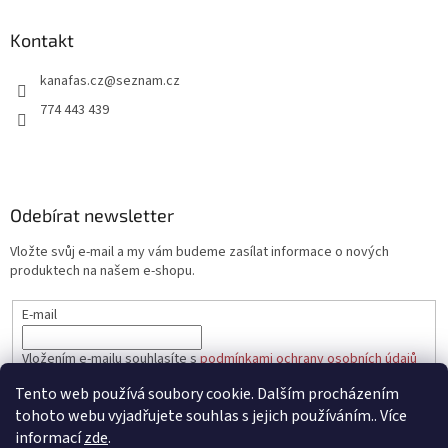
p
a
Kontakt
t
kanafas.cz
@
seznam.cz
í
774 443 439
Odebírat newsletter
Vložte svůj e-mail a my vám budeme zasílat informace o nových
produktech na našem e-shopu.
E-mail
Vložením e-mailu souhlasíte s
podmínkami ochrany osobních údajů
Tento web používá soubory cookie. Dalším procházením
PŘIHLÁSIT SE
tohoto webu vyjadřujete souhlas s jejich používáním.. Více
informací
zde
.