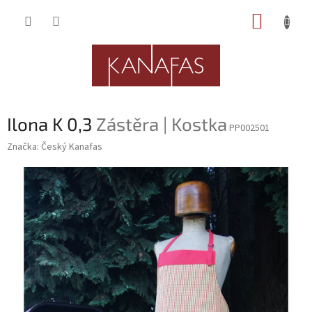
Přejít
NÁKUP
na
obsah
KOŠÍK
Ilona K 0,3
Zástěra | Kostka
PP002501
Značka:
Český Kanafas