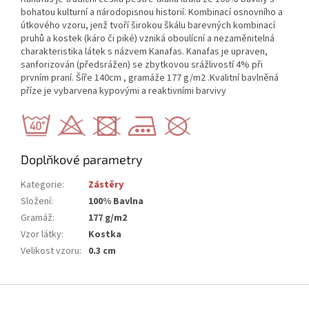
bohatou kulturní a národopisnou historií. Kombinací osnovního a
útkového vzoru, jenž tvoří širokou škálu barevných kombinací
pruhů a kostek (káro či piké) vzniká oboulícní a nezaměnitelná
charakteristika látek s názvem Kanafas. Kanafas je upraven,
sanforizován (předsrážen) se zbytkovou srážlivostí 4% při
prvním praní. Šíře 140cm , gramáže 177 g/m2 .Kvalitní bavlněná
příze je vybarvena kypovými a reaktivními barvivy
Doplňkové parametry
Kategorie
:
Zástěry
Složení
:
100% Bavlna
Gramáž
:
177 g/m2
Vzor látky
:
Kostka
Velikost vzoru
:
0.3 cm
Z
á