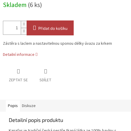
Měrná
Skladem
(6 ks)
cena:
Přidat do košíku
Zástěra s laclem a nastavitelnou sponou délky úvazu za krkem
Detailní informace
ZEPTAT SE
SDÍLET
Popis
Diskuze
Detailní popis produktu
Kanafas je tradiční česká pestře tkaná látka ze 100% bavlny s