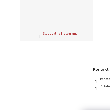
Sledovat na Instagramu
Z
á
p
a
t
Kontakt
í
kanafa
774 44