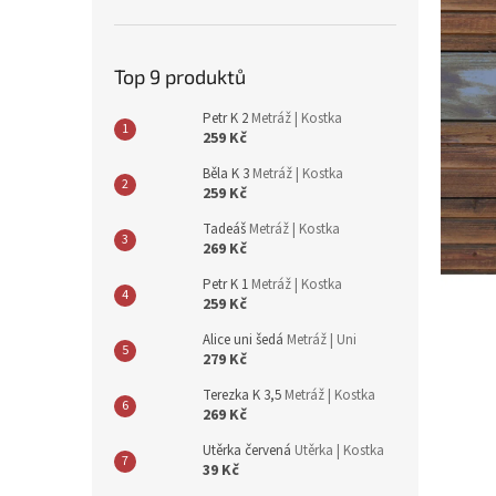
n
e
l
Top 9 produktů
Petr K 2
Metráž | Kostka
259 Kč
Běla K 3
Metráž | Kostka
259 Kč
Tadeáš
Metráž | Kostka
269 Kč
Petr K 1
Metráž | Kostka
259 Kč
Alice uni šedá
Metráž | Uni
279 Kč
Terezka K 3,5
Metráž | Kostka
269 Kč
Utěrka červená
Utěrka | Kostka
39 Kč