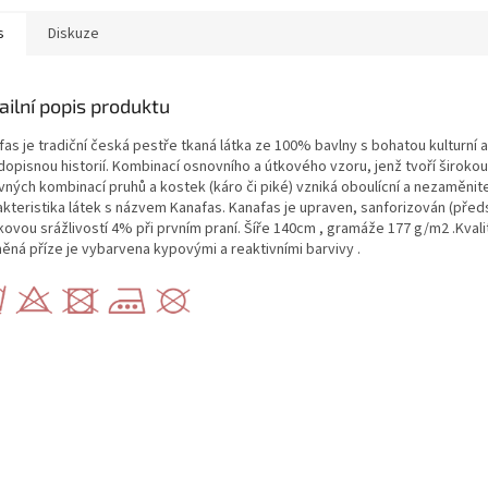
s
Diskuze
ailní popis produktu
as je tradiční česká pestře tkaná látka ze 100% bavlny s bohatou kulturní a
dopisnou historií. Kombinací osnovního a útkového vzoru, jenž tvoří širokou
vných kombinací pruhů a kostek (káro či piké) vzniká oboulícní a nezaměnit
akteristika látek s názvem Kanafas. Kanafas je upraven, sanforizován (před
ovou srážlivostí 4% při prvním praní. Šíře 140cm , gramáže 177 g/m2 .Kvali
něná příze je vybarvena kypovými a reaktivními barvivy .