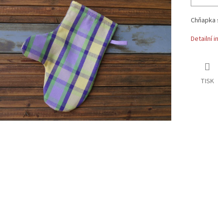
Chňapka 
Detailní 
TISK