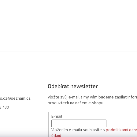
Odebírat newsletter
Vložte svůj e-mail a my vám budeme zasílat info
s.cz
@
seznam.cz
produktech na našem e-shopu.
3 439
E-mail
Vložením e-mailu souhlasíte s
podmínkami ochr
údajů