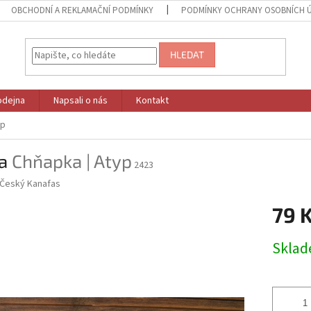
OBCHODNÍ A REKLAMAČNÍ PODMÍNKY
PODMÍNKY OCHRANY OSOBNÍCH 
HLEDAT
odejna
Napsali o nás
Kontakt
yp
ra
Chňapka | Atyp
2423
Český Kanafas
79 
Měrná
Skla
cena: