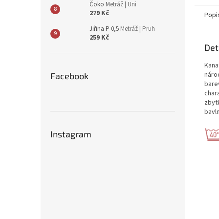
Čoko
Metráž | Uni
279 Kč
Popi
Jiřina P 0,5
Metráž | Pruh
259 Kč
Det
Kanaf
náro
Facebook
bare
char
zbytk
bavl
Instagram