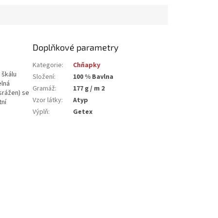
Doplňkové parametry
Kategorie
:
Chňapky
 škálu
Složení
:
100 % Bavlna
elná
Gramáž
:
177 g / m 2
srážen) se
Vzor látky
:
Atyp
tní
Výplň
:
Getex