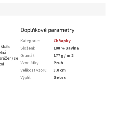
Doplňkové parametry
Kategorie
:
Chňapky
 škálu
Složení
:
100 % Bavlna
elná
Gramáž
:
177 g / m 2
srážen) se
Vzor látky
:
Pruh
tní
Velikost vzoru
:
3.0 cm
Výplň
:
Getex