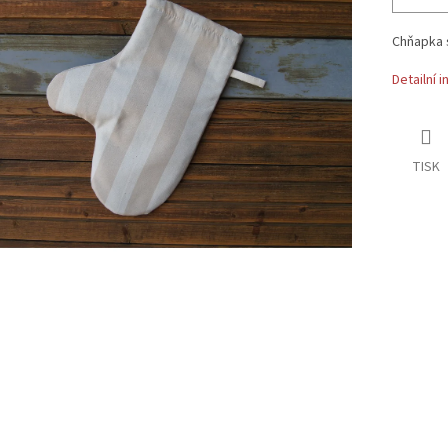
Chňapka 
Detailní 
TISK