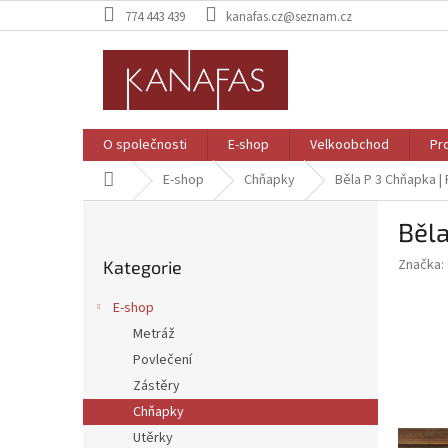
Přejít
774 443 439
kanafas.cz@seznam.cz
na
obsah
O společnosti
E-shop
Velkoobchod
Pr
Domů
E-shop
Chňapky
Běla P 3
Chňapka | 
P
Běla
o
Přeskočit
s
Značka:
Kategorie
kategorie
t
r
E-shop
a
Metráž
n
Povlečení
n
í
Zástěry
p
Chňapky
a
Utěrky