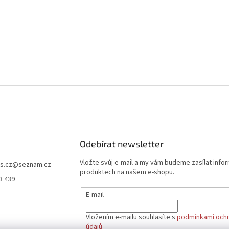
Odebírat newsletter
Vložte svůj e-mail a my vám budeme zasílat info
s.cz
@
seznam.cz
produktech na našem e-shopu.
3 439
E-mail
Vložením e-mailu souhlasíte s
podmínkami ochr
údajů