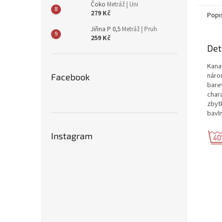
Čoko
Metráž | Uni
279 Kč
Popi
Jiřina P 0,5
Metráž | Pruh
259 Kč
Det
Kanaf
náro
Facebook
bare
char
zbytk
bavl
Instagram