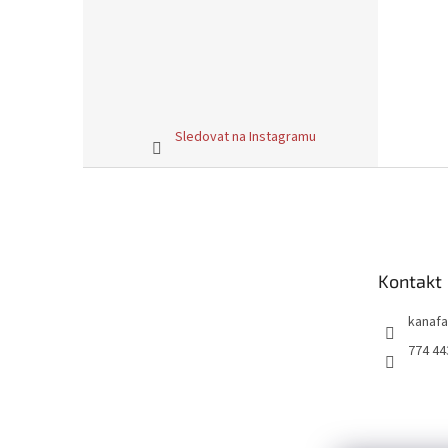
Sledovat na Instagramu
Z
á
p
a
t
Kontakt
í
kanafa
774 44