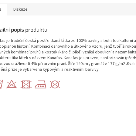
s
Diskuze
ailní popis produktu
as je tradiční česká pestře tkaná látka ze 100% bavlny s bohatou kulturní a
dopisnou historií. Kombinací osnovního a útkového vzoru, jenž tvoří širokou
vných kombinací pruhů a kostek (káro či piké) vzniká oboulícní a nezaměnit
akteristika látek s názvem Kanafas. Kanafas je upraven, sanforizován (před
ovou srážlivostí 4% při prvním praní. Šíře 140cm , gramáže 177 g/m2 .Kvali
něná příze je vybarvena kypovými a reaktivními barvivy .