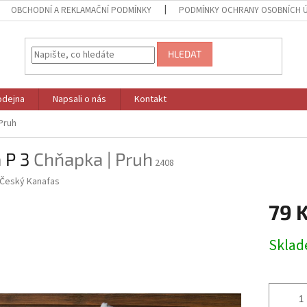
OBCHODNÍ A REKLAMAČNÍ PODMÍNKY
PODMÍNKY OCHRANY OSOBNÍCH 
HLEDAT
odejna
Napsali o nás
Kontakt
Pruh
 P 3
Chňapka | Pruh
2408
Český Kanafas
79 
Měrná
Skla
cena: