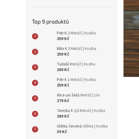
n
e
l
Top 9 produktů
Petr K 2
Metráž | Kostka
259 Kč
Běla K 3
Metráž | Kostka
259 Kč
Tadeáš
Metráž | Kostka
269 Kč
Petr K 1
Metráž | Kostka
259 Kč
Alice uni šedá
Metráž | Uni
279 Kč
Terezka K 3,5
Metráž | Kostka
269 Kč
Utěrka červená
Utěrka | Kostka
39 Kč