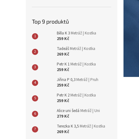
n
e
l
Top 9 produktů
Běla K 3
Metráž | Kostka
259 Kč
Tadeáš
Metráž | Kostka
269 Kč
Petr K 1
Metráž | Kostka
259 Kč
Jiřina P 0,3
Metráž | Pruh
259 Kč
Petr K 2
Metráž | Kostka
259 Kč
Alice uni šedá
Metráž | Uni
279 Kč
Terezka K 3,5
Metráž | Kostka
269 Kč