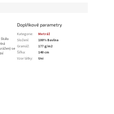
Doplňkové parametry
Kategorie
:
Metráž
 škálu
Složení
:
100% Bavlna
elná
Gramáž
:
177 g/m2
srážen) se
Šířka
:
140 cm
tní
Vzor látky
:
Uni