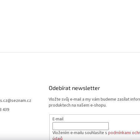
Odebírat newsletter
Vložte svůj e-mail a my vám budeme zasílat info
s.cz
@
seznam.cz
produktech na našem e-shopu.
3 439
E-mail
Vložením e-mailu souhlasíte s
podmínkami ochr
údajů