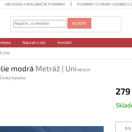
OBCHODNÍ A REKLAMAČNÍ PODMÍNKY
PODMÍNKY OCHRANY OSOBNÍCH 
HLEDAT
odejna
Napsali o nás
Kontakt
 | Uni
lie modrá
Metráž | Uni
ME0147
Český Kanafas
279
Měrná
Skla
cena: