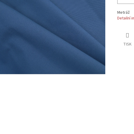
Metráž
Detailní 
TISK